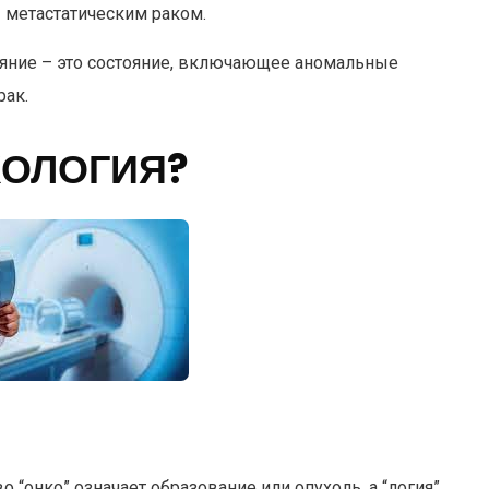
– метастатическим раком.
ояние – это состояние, включающее аномальные
рак.
КОЛОГИЯ?
о “онко” означает образование или опухоль, а “логия”