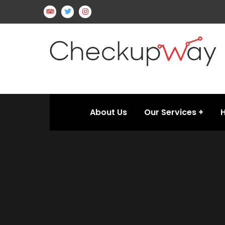
About Us
Our Services
H