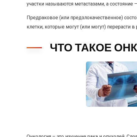
участки называются метастазами, а состояние 
Предраковое (или предзлокачественное) сост
клетки, которые могут (или могут) перерасти в 
ЧТО ТАКОЕ ОН
Онкология – это изучение рака и опухолей. Слов