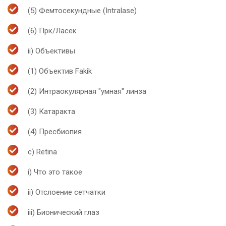
(5) Фемтосекундные (Intralase)
(6) Прк/Ласек
ii) Объективы
(1) Объектив Fakik
(2) Интраокулярная "умная" линза
(3) Катаракта
(4) Пресбиопия
c) Retina
i) Что это такое
ii) Отслоение сетчатки
iii) Бионический глаз