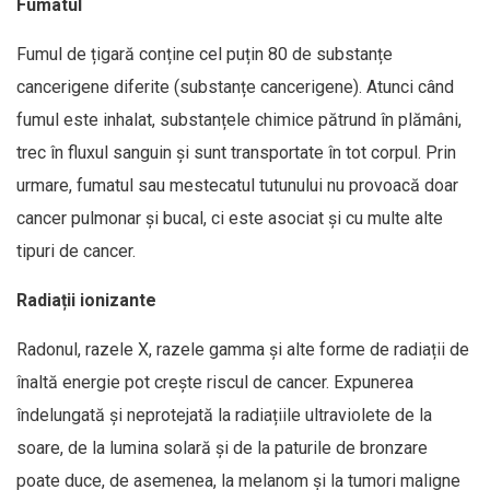
Fumatul
Fumul de țigară conține cel puțin 80 de substanțe
cancerigene diferite (substanțe cancerigene). Atunci când
fumul este inhalat, substanțele chimice pătrund în plămâni,
trec în fluxul sanguin și sunt transportate în tot corpul. Prin
urmare, fumatul sau mestecatul tutunului nu provoacă doar
cancer pulmonar și bucal, ci este asociat și cu multe alte
tipuri de cancer.
Radiații ionizante
Radonul, razele X, razele gamma și alte forme de radiații de
înaltă energie pot crește riscul de cancer. Expunerea
îndelungată și neprotejată la radiațiile ultraviolete de la
soare, de la lumina solară și de la paturile de bronzare
poate duce, de asemenea, la melanom și la tumori maligne