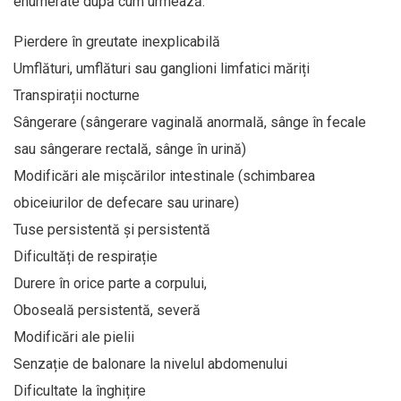
enumerate după cum urmează:
Pierdere în greutate inexplicabilă
Umflături, umflături sau ganglioni limfatici măriți
Transpirații nocturne
Sângerare (sângerare vaginală anormală, sânge în fecale
sau sângerare rectală, sânge în urină)
Modificări ale mișcărilor intestinale (schimbarea
obiceiurilor de defecare sau urinare)
Tuse persistentă și persistentă
Dificultăți de respirație
Durere în orice parte a corpului,
Oboseală persistentă, severă
Modificări ale pielii
Senzație de balonare la nivelul abdomenului
Dificultate la înghițire