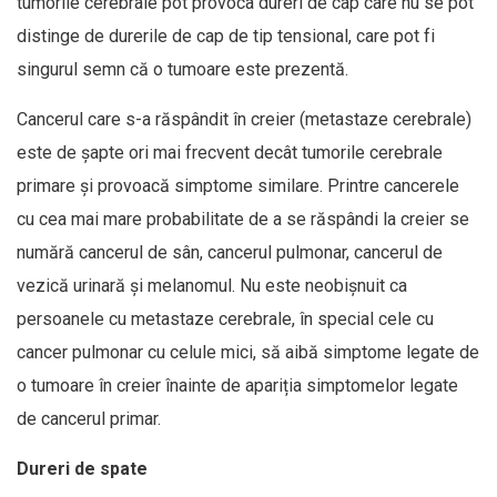
tumorile cerebrale pot provoca dureri de cap care nu se pot
distinge de durerile de cap de tip tensional, care pot fi
singurul semn că o tumoare este prezentă.
Cancerul care s-a răspândit în creier (metastaze cerebrale)
este de șapte ori mai frecvent decât tumorile cerebrale
primare și provoacă simptome similare. Printre cancerele
cu cea mai mare probabilitate de a se răspândi la creier se
numără cancerul de sân, cancerul pulmonar, cancerul de
vezică urinară și melanomul. Nu este neobișnuit ca
persoanele cu metastaze cerebrale, în special cele cu
cancer pulmonar cu celule mici, să aibă simptome legate de
o tumoare în creier înainte de apariția simptomelor legate
de cancerul primar.
Dureri de spate