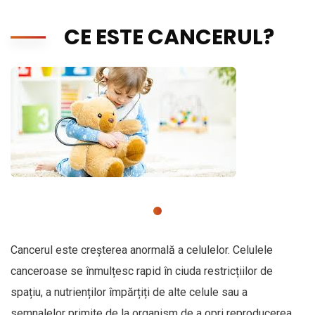
CE ESTE CANCERUL?
Cancerul este creșterea anormală a celulelor. Celulele
canceroase se înmulțesc rapid în ciuda restricțiilor de
spațiu, a nutrienților împărțiți de alte celule sau a
semnalelor primite de la organism de a opri reproducerea.