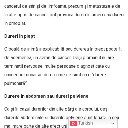
cancerul de sân și de limfoame, precum și metastazele de
la alte tipuri de cancer, pot provoca dureri în umeri sau dureri
în omoplat.
Dureri în piept
O boală de inimă inexplicabilă sau durerea în piept poate fi,
de asemenea, un semn de cancer. Deși plămânul nu are
terminații nervoase, multe persoane diagnosticate cu
cancer pulmonar au dureri care se simt ca o “durere
pulmonară”.
Durere în abdomen sau dureri pelviene
Ca și în cazul durerilor din alte părți ale corpului, deși
durerile abdominale și durerile pelviene sunt legate în cea
Turkish
mai mare parte de alte afecțiuni decât cancerul, mai ales