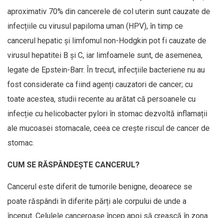
aproximativ 70% din cancerele de col uterin sunt cauzate de
infecțiile cu virusul papiloma uman (HPV), în timp ce
cancerul hepatic și limfomul non-Hodgkin pot fi cauzate de
virusul hepatitei B și C, iar limfoamele sunt, de asemenea,
legate de Epstein-Barr. În trecut, infecțiile bacteriene nu au
fost considerate ca fiind agenți cauzatori de cancer; cu
toate acestea, studii recente au arătat că persoanele cu
infecție cu helicobacter pylori în stomac dezvoltă inflamații
ale mucoasei stomacale, ceea ce crește riscul de cancer de
stomac.
CUM SE RĂSPÂNDEȘTE CANCERUL?
Cancerul este diferit de tumorile benigne, deoarece se
poate răspândi în diferite părți ale corpului de unde a
început. Celulele canceroase încep apoi să crească în zona