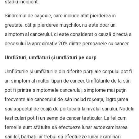
stadiu incipient.
Sindromul de cașexie, care include atât pierderea în
greutate, cât și pierderea mușchilor, nu este doar un
simptom al cancerului, ci este considerat o cauză directă a
decesului la aproximativ 20% dintre persoanele cu cancer.
Umflături, umflături și umflături pe corp
Umflăturile și umflăturile din diferite părți ale corpului pot fi
un simptom al multor tipuri de cancer. Umflăturile de la sân
pot fi printre simptomele cancerului, simptome mai puțin
frecvente ale cancerului de sân includ roșeața, îngroșarea
sau aspectul de coajă de portocală la nivelul sânului. Nodulii
testiculari pot fi un semn de cancer testicular. La fel cum
femeile sunt sfătuite să efectueze lunar autoexaminarea
sânilor, bărbații ar trebui să efectueze lunar examinări